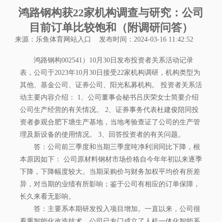
鸿路钢构获22家机构调查与研究：公司
目前订单比较饱和（附调研问答）
来源：
乐鱼体育网站入口
发布时间：2024-03-16 11:42:52
鸿路钢构002541）10月30日发布投资者关系活动记录
表，公司于2023年10月30日接受22家机构调研，机构类型为
其他、基金公司、证券公司、阳光私募机构。 投资者关系活
动主要内容介绍： 1、公司董事会秘书吕庆荣女士简要介绍
公司生产经营的有关情况。 2、证券事务代表杜建俊陪同投
资者参观合肥下塘生产基地，当地考验查证了公司的生产管
理及新设备的使用情况。 3、回答投资者的有关问题。
答：公司前三季度和当期三季度吨净利润同比下降，根
本原因如下： 公司原材料钢材市场价格自今年年初以来逐季
下降，下降幅度较大。当期采购价与财务加权平均价有所差
异，对当期的业绩有所影响；鉴于公司有相应的订单保障，
长久来看无影响。
答：主要系本期研发投入项目增加。一直以来，公司很
看重智能化改造技术，公司已专门成立了人机一体化智能系